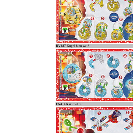
DV487
Kugel blau weiß
EN414B
Wirbel rot