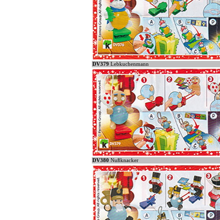
DV379
Lebkuchenmann
DV380
Nußknacker