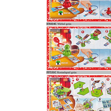
EN414C
Wirbel grün
FF531C
Kreiselspiel grün