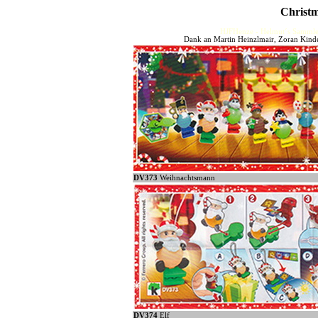
Christ
HJFHenze - Helmut´s Sammler
Dank an Martin Heinzlmair, Zoran Kinde
DV373
Weihnachtsmann
DV374
Elf