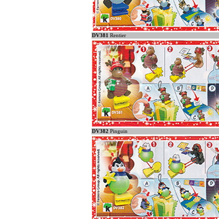
DV381
Rentier
DV382
Pinguin