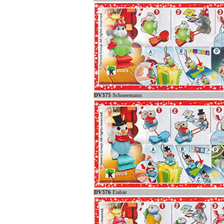
DV375
Schneemann
DV376
Eisbär