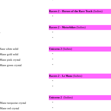
"
Racers 2 - Heroes of the Race Track
(Indien)
"
Racers 2 - Motorbikes
(Indien)
r
"
"
Mane white solid
Unicorns 2
(Indien)
 Mane gold solid
"
Mane pink crystal
"
 Mane green crystal
"
Racers 2 - Le Mans
(Indien)
"
"
Unicorns
2
(Indien)
Mane turquoise crystal
"
Mane red crystal
"