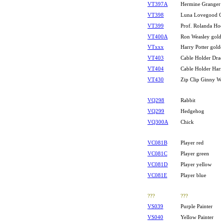
VT397A
Hermine Granger
VT398
Luna Lovegood Q
VT399
Prof. Rolanda Ho
VT400A
Ron Weasley gol
VTxxx
Harry Potter gol
VT403
Cable Holder Dr
VT404
Cable Holder Har
VT430
Zip Clip Ginny W
VQ298
Rabbit
VQ299
Hedgehog
VQ300A
Chick
VC081B
Player red
VC081C
Player green
VC081D
Player yellow
VC081E
Player blue
???
???
VS039
Purple Painter
VS040
Yellow Painter