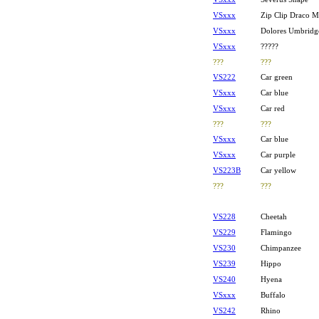
VSxxx
Zip Clip Draco M
VSxxx
Dolores Umbridg
VSxxx
?????
???
???
VS222
Car green
VSxxx
Car blue
VSxxx
Car red
???
???
VSxxx
Car blue
VSxxx
Car purple
VS223B
Car yellow
???
???
VS228
Cheetah
VS229
Flamingo
VS230
Chimpanzee
VS239
Hippo
VS240
Hyena
VSxxx
Buffalo
VS242
Rhino