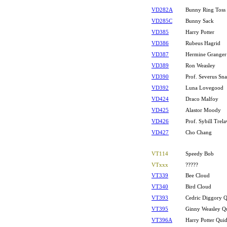
VD282A
Bunny Ring Toss
VD285C
Bunny Sack
VD385
Harry Potter
VD386
Rubeus Hagrid
VD387
Hermine Granger
VD389
Ron Weasley
VD390
Prof. Severus Sn
VD392
Luna Lovegood
VD424
Draco Malfoy
VD425
Alastor Moody
VD426
Prof. Sybill Trel
VD427
Cho Chang
VT114
Speedy Bob
VTxxx
?????
VT339
Bee Cloud
VT340
Bird Cloud
VT393
Cedric Diggory Q
VT395
Ginny Weasley Q
VT396A
Harry Potter Qui