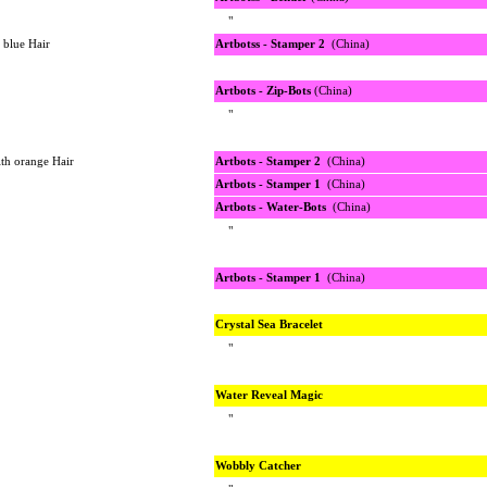
"
 blue Hair
Artbotss - Stamper 2
(China)
Artbots - Zip-Bots
(China)
"
th orange Hair
Artbots - Stamper 2
(China)
Artbots - Stamper 1
(China)
Artbots - Water-Bots
(China)
"
Artbots - Stamper 1
(China)
Crystal Sea Bracelet
"
Water Reveal Magic
"
Wobbly Catcher