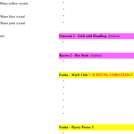
 Mane yellow crystal
"
"
 Mane blue crystal
"
 Mane pink crystal
"
ple)
Unicorns 2 - Girls with Handbag
(Indien)
)
"
Racers 2 - Hot Rods
(Indien)
"
Funko - WinX Club
!! ACHTUNG UNBESTÄTIGT 
"
"
"
"
"
"
Funko - Harry Potter 3
"