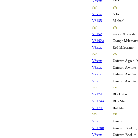
VSxxx
?????
???
???
VSxxx
Niki
VS155
Michael
???
???
VS162
Green Mileseater
VS162A
Orange Mileseate
VSxxx
Red Mileseater
???
???
V
Sxxx
Unicorn A gold, 
V
Sxxx
Unicorn A white,
V
Sxxx
Unicorn A white, 
V
Sxxx
Unicorn A white,
???
???
VS174
Black Star
VS174A
Blue Star
VS174?
Red Star
???
???
V
Sxxx
Unicorn
V
S178B
Unicorn B white, 
V
Sxxx
Unicorn B white, 