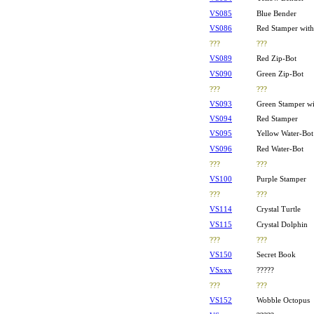
VS085
Blue Bender
VS086
Red Stamper with
???
???
VS089
Red Zip-Bot
VS090
Green Zip-Bot
???
???
VS093
Green Stamper wi
VS094
Red Stamper
VS095
Yellow Water-Bot
VS096
Red Water-Bot
???
???
VS100
Purple Stamper
???
???
VS114
Crystal Turtle
VS115
Crystal Dolphin
???
???
VS150
Secret Book
VSxxx
?????
???
???
VS152
Wobble Octopus