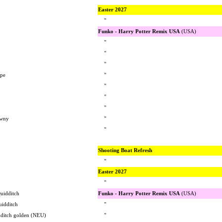
Easter 2027
"
Funko - Harry Potter Remix USA
(USA)
"
"
"
ape
"
"
"
"
awny
"
"
Shooting Boat
Refresh
"
Easter 2027
"
uidditch
Funko - Harry Potter Remix USA
(USA)
uidditch
"
dditch golden (NEU)
"