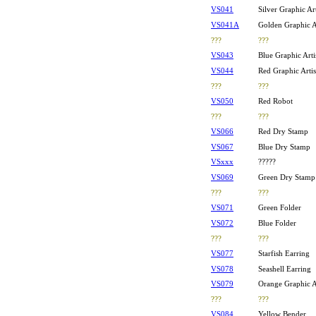
VS041
Silver Graphic Art
VS041A
Golden Graphic Ar
???
???
VS043
Blue Graphic Arti
VS044
Red Graphic Artis
???
???
VS050
Red Robot
???
???
VS066
Red Dry Stamp
VS067
Blue Dry Stamp
VSxxx
?????
VS069
Green Dry Stamp
???
???
VS071
Green Folder
VS072
Blue Folder
???
???
VS077
Starfish Earring
VS078
Seashell Earring
VS079
Orange Graphic Ar
???
???
VS084
Yellow Bender