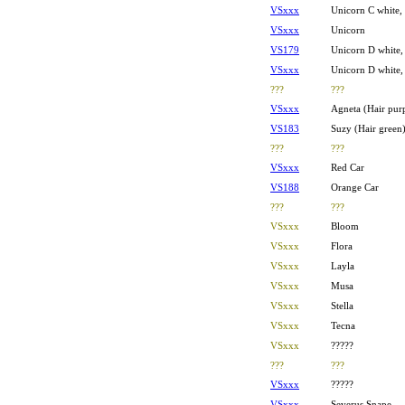
V
Sxxx
Unicorn C white,
V
Sxxx
Unicorn
V
S179
Unicorn D white,
V
Sxxx
Unicorn D white,
???
???
VSxxx
Agneta (Hair pur
VS183
Suzy (Hair green
???
???
VSxxx
Red Car
VS188
Orange Car
???
???
VSxxx
Bloom
VSxxx
Flora
VSxxx
Layla
VSxxx
Musa
VSxxx
Stella
VSxxx
Tecna
VSxxx
?????
???
???
VSxxx
?????
VSxxx
Severus Snape