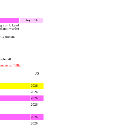
Joy USA
ng
nur 1. Land
bekannt wurde)
ehe unten.
Robots))
nders auffällig.
JG
2026
2026
2026
2026
2026
2026