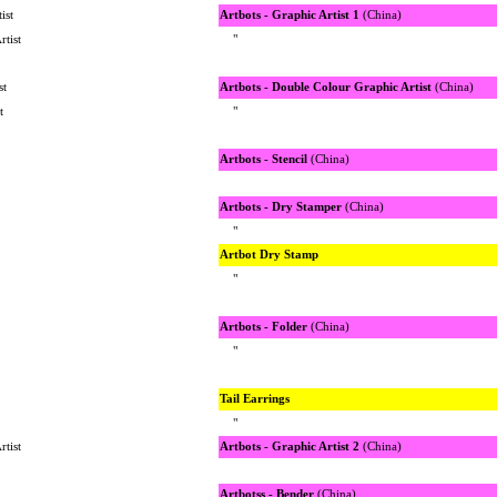
ist
Artbots - Graphic Artist 1
(China)
tist
"
st
Artbots - Double Colour Graphic Artist
(China)
t
"
Artbots - Stencil
(China)
Artbots - Dry Stamper
(China)
"
Artbot Dry Stamp
"
Artbots - Folder
(China)
"
Tail Earrings
"
tist
Artbots - Graphic Artist 2
(China)
Artbotss - Bender
(China)