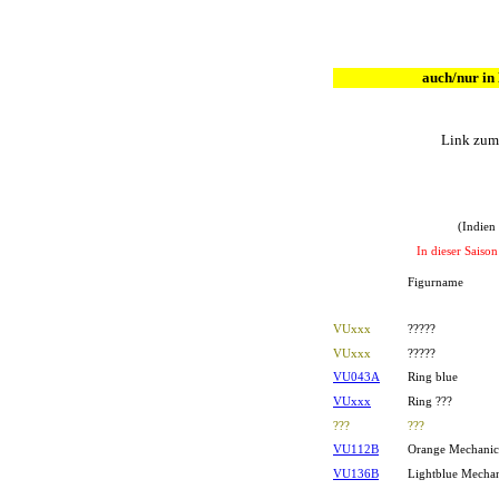
auch/nur in
Link zum 
(Indien
In dieser Saiso
MPG-Nr
Figurname
VUxxx
?????
VUxxx
?????
VU043A
Ring blue
VUxxx
Ring ???
???
???
VU112B
Orange Mechanic
VU136B
Lightblue Mecha