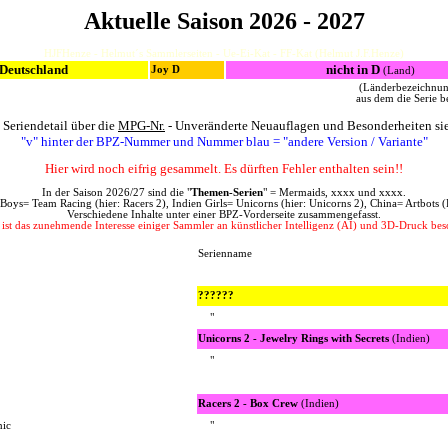
Aktuelle Saison 2026 - 2027
HJFHenze - Helmut´s Sammlerseiten - Ue-Ei-Kat - FF-Kat (Helmut J.F.Henze)
 Deutschland
nicht in D
Joy D
(Land)
(Länderbezeichnu
aus dem die Serie 
Seriendetail über die
MPG-Nr.
- Unveränderte Neuauflagen und Besonderheiten si
"v" hinter der BPZ-Nummer und Nummer blau = "andere Version / Variante"
Hier wird noch eifrig gesammelt. Es dürften Fehler enthalten sein!!
In der Saison 2026/27 sind die "
Themen-Serien
" = Mermaids, xxxx und xxxx.
 Boys= Team Racing (hier: Racers 2), Indien Girls= Unicorns (hier: Unicorns 2), China= Artbots (
Verschiedene Inhalte unter einer BPZ-Vorderseite zusammengefasst.
n ist das zunehmende Interesse einiger Sammler an künstlicher Intelligenz (AI) und 3D-Druck beso
Serienname
??????
"
Unicorns 2 - Jewelry Rings with Secrets
(Indien)
"
Racers 2 - Box Crew
(Indien)
nic
"