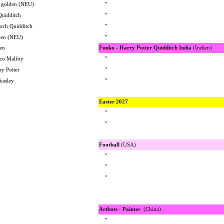
 golden (NEU)
"
uidditch
"
och Quidditch
"
den (NEU)
"
den
Funko - Harry Potter Quidditch India
(Indien)
aco Malfoy
"
ry Potter
"
easley
"
Easter 2027
"
"
Football
(USA)
"
"
"
Artbots - Painter
(China)
"