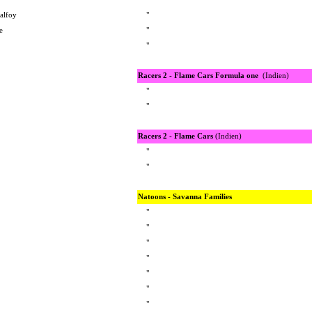
alfoy
"
e
"
"
Racers 2 - Flame Cars Formula one
(Indien)
"
"
Racers 2 - Flame Cars
(Indien)
"
"
Natoons - Savanna Families
"
"
"
"
"
"
"