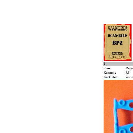
1
ohne
Robo
Kennung
RP
Aufkleber
keine