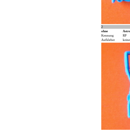
2
ohne
Astr
Kennung
RP
Aufkleber
keine