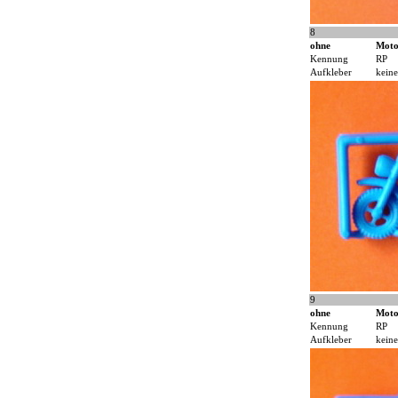
8
ohne
Moto
Kennung
RP
Aufkleber
keine
9
ohne
Moto
Kennung
RP
Aufkleber
keine