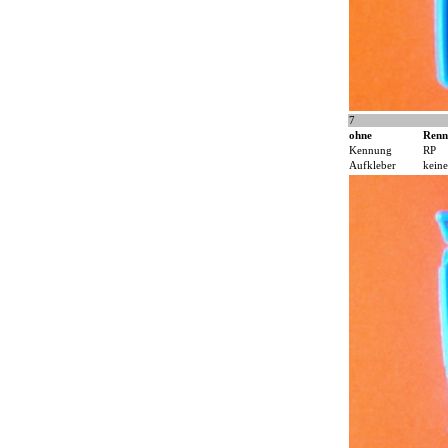
7
ohne
Renn
Kennung
RP
Aufkleber
keine