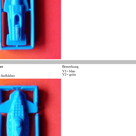
ot
Bemerkung
V1= blau
V2= grün
 Aufkleber