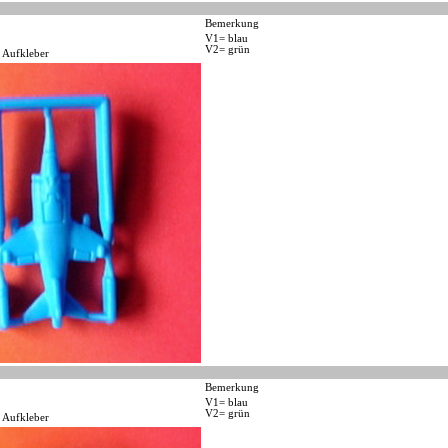
Bemerkung
V1= blau
V2= grün
 Aufkleber
Bemerkung
V1= blau
V2= grün
 Aufkleber