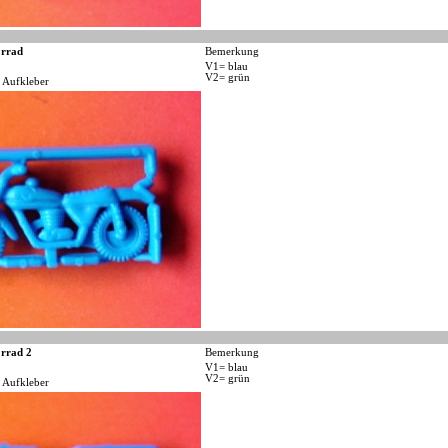
rrad
Bemerkung
V1= blau
V2= grün
 Aufkleber
rrad 2
Bemerkung
V1= blau
V2= grün
 Aufkleber