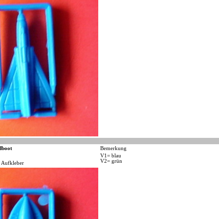
dboot
Bemerkung
V1= blau
V2= grün
 Aufkleber