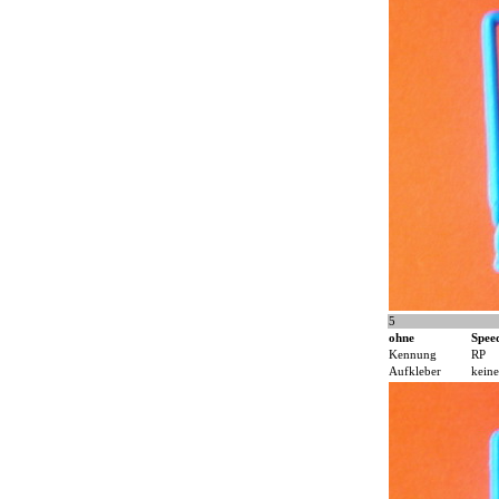
5
ohne
Spee
Kennung
RP
Aufkleber
keine