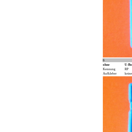
6
ohne
U-Bo
Kennung
RP
Aufkleber
keine