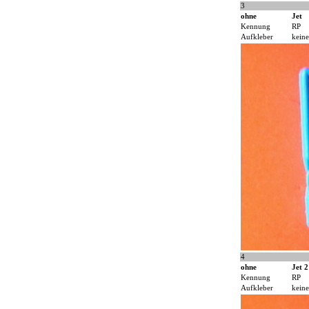
3
ohne
Jet
Kennung
RP
Aufkleber
keine
4
ohne
Jet 2
Kennung
RP
Aufkleber
keine