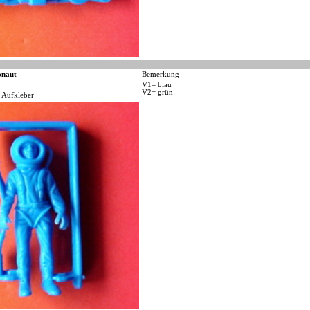
onaut
Bemerkung
V1= blau
V2= grün
 Aufkleber