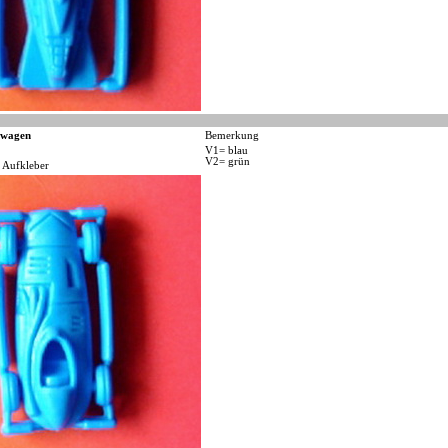
wagen
Bemerkung
V1= blau
V2= grün
 Aufkleber