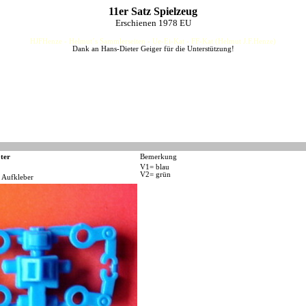
11er Satz Spielzeug
Erschienen 1978 EU
HJFHenze - Helmut´s Sammlerseiten - Ue-Ei-Kat - FF-Kat (Helmut J.F.Henze)
Dank an Hans-Dieter Geiger für die Unterstützung!
ter
Bemerkung
V1= blau
V2= grün
 Aufkleber