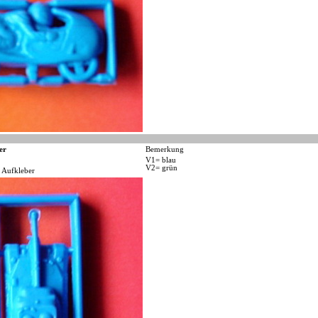
er
Bemerkung
V1= blau
V2= grün
 Aufkleber