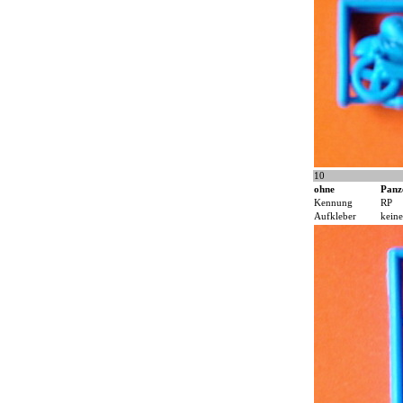
10
ohne
Panz
Kennung
RP
Aufkleber
keine