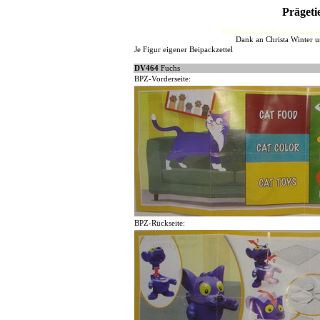
Prägeti
HJFHenze - Helmut´s Sammler
Dank an Christa Winter 
Je Figur eigener Beipackzettel
DV464
Fuchs
BPZ-Vorderseite:
BPZ-Rückseite: