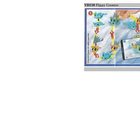
VD150
Flippy Creature