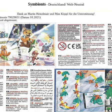
Symbionts
- Deutschland/ Welt-Neutral
HJFHenze - Helmut´s Sammlerseiten - Ue-Ei-Kat - FF-Kat (Helmut J.F.Henze) (Helmut J.F.Henze
Dank an Martin Heinzlmair und Max Köppl für die Unterstützung!
hinweis 79029651 (Datum 10.2021)
eit abgetrennt.