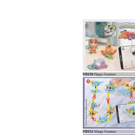
VD150
Flippy Creature
VD151
Wingy Creature