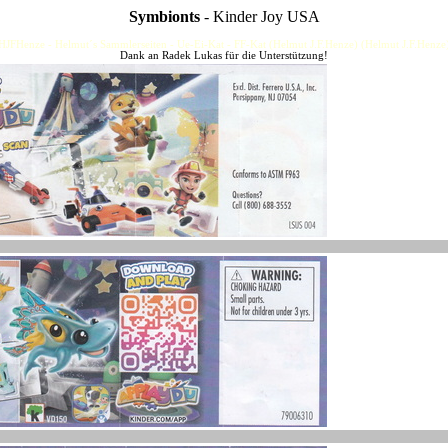
Symbionts
- Kinder Joy USA
HJFHenze - Helmut´s Sammlerseiten - Ue-Ei-Kat - FF-Kat (Helmut J.F.Henze) (Helmut J.F.Henze
Dank an Radek Lukas für die Unterstützung!