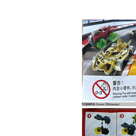
VQ069A
Green Mileseater