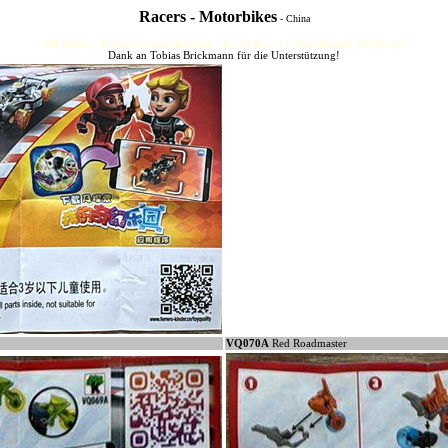
Racers - Motorbikes
- China
HJFHenze - Helmut´s Sammlerseiten - Ue-Ei-Kat - FF-Kat (Helmut J.F.Henze)
Dank an Tobias Brickmann für die Unterstützung!
VQ070A
Red Roadmaster